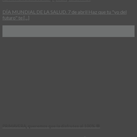
DÍA MUNDIAL DE LA SALUD. 7 de abril Haz que tu "yo del
futuro" te [...]
06
Abr
PRIMAVERA, queremos que la disfrutes al 100% 🌸