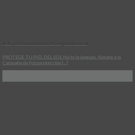
☀️ Tu piel tiene memoria. Protégela del sol. ☀️
PROTEGE TU PIEL DEL SOL No te la juegues. Súmate a la
Campaña de Fotoprotección [...]
23
Jul