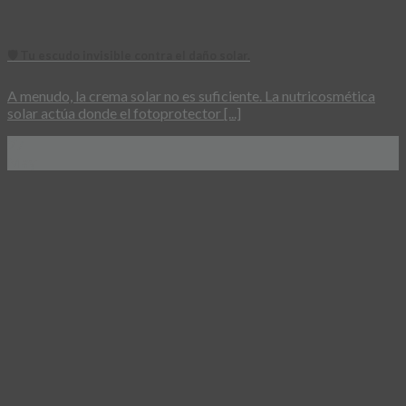
🛡️ Tu escudo invisible contra el daño solar.
A menudo, la crema solar no es suficiente. La nutricosmética
solar actúa donde el fotoprotector [...]
27
May