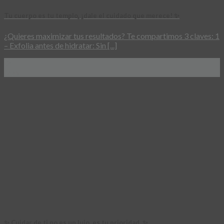
Tu cuerpo es tu templo, ¡dale el cuidado que merece! ✨
¿Quieres maximizar tus resultados? Te compartimos 3 claves: 1
– Exfolia antes de hidratar: Sin [...]
04
May
✨ Cuidar de ti no es un lujo, es tu prioridad. ✨