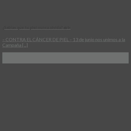
¿Sabías que tu piel nunca olvida? 🧺✨
– CONTRA EL CÁNCER DE PIEL – 13 de junio nos unimos a la
Campaña [...]
12
Jun