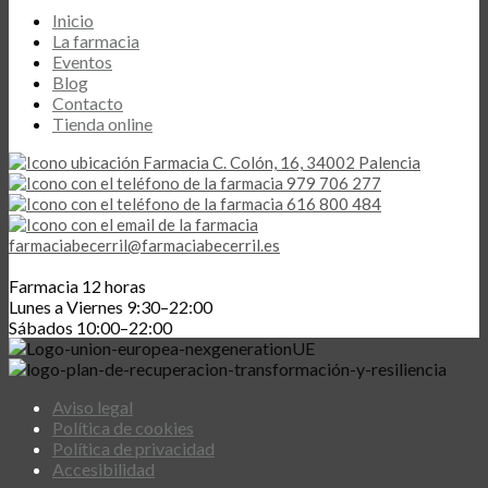
Inicio
La farmacia
Eventos
Blog
Contacto
Tienda online
C. Colón, 16, 34002 Palencia
979 706 277
616 800 484
farmaciabecerril@farmaciabecerril.es
Farmacia 12 horas
Lunes a Viernes 9:30–22:00
Sábados 10:00–22:00
Aviso legal
Política de cookies
Política de privacidad
Accesibilidad