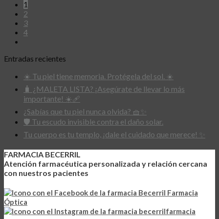
1
2
3
4
Entradas recientes
☀️ Tu piel tiene memoria. Protégela del sol. ☀️
🧳 ¿MALETA LISTA? ¡Asegúrate de llevar lo más
importante! ☀️🩹
¿Sabías que tu piel nunca olvida? 🧺✨
🛡️ Tu escudo invisible contra el daño solar.
Tu cuerpo es tu templo, ¡dale el cuidado que merece! ✨
FARMACIA BECERRIL
Atención farmacéutica personalizada y relación cercana
con nuestros pacientes
Becerril Farmacia
Óptica
becerrilfarmacia