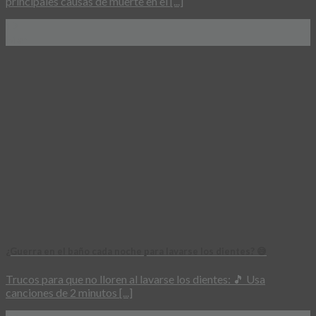
principales causas de muerte en el [...]
12
Mar
¿Guerra en el baño cada noche para lavarse los dientes? 😅
Trucos para que no lloren al lavarse los dientes: 🎵 Usa
canciones de 2 minutos [...]