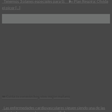
Tenemos 3 planes especiales para ti: 🌬️ Plan Respira: Olvida
el picor [...]
20
Mar
❤️ Cuida tu corazón hoy, vive mejor mañana
Las enfermedades cardiovasculares siguen siendo una de las