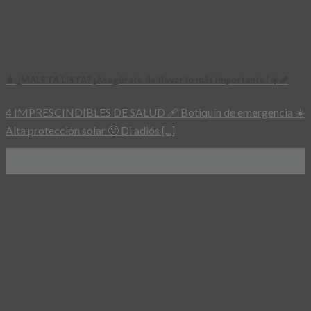
🧳 ¿MALETA LISTA? ¡Asegúrate de llevar lo más importante! ☀️🩹
4 IMPRESCINDIBLES DE SALUD 🩹 Botiquín de emergencia ☀️
Alta protección solar 🤢 Di adiós [...]
08
Jul